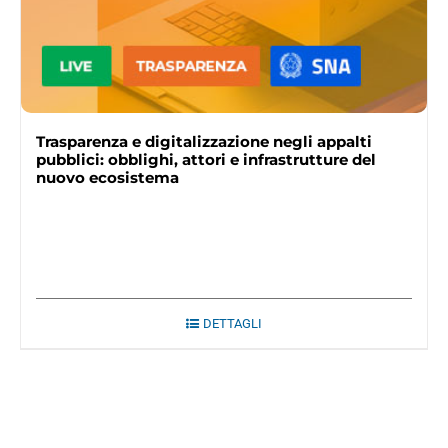
Trasparenza e digitalizzazione negli appalti
pubblici: obblighi, attori e infrastrutture del
nuovo ecosistema
DETTAGLI