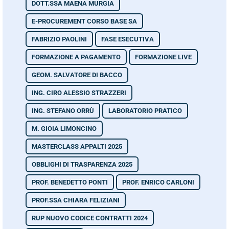
DOTT.SSA MAENA MURGIA
E-PROCUREMENT CORSO BASE SA
FABRIZIO PAOLINI
FASE ESECUTIVA
FORMAZIONE A PAGAMENTO
FORMAZIONE LIVE
GEOM. SALVATORE DI BACCO
ING. CIRO ALESSIO STRAZZERI
ING. STEFANO ORRÙ
LABORATORIO PRATICO
M. GIOIA LIMONCINO
MASTERCLASS APPALTI 2025
OBBLIGHI DI TRASPARENZA 2025
PROF. BENEDETTO PONTI
PROF. ENRICO CARLONI
PROF.SSA CHIARA FELIZIANI
RUP NUOVO CODICE CONTRATTI 2024