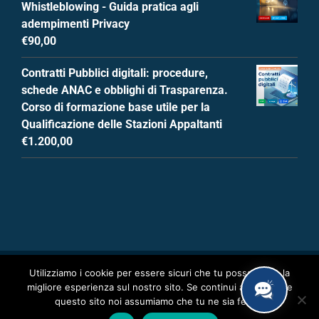
Whistleblowing - Guida pratica agli
adempimenti Privacy
€
90,00
Contratti Pubblici digitali: procedure,
schede ANAC e obblighi di Trasparenza.
Corso di formazione base utile per la
Qualificazione delle Stazioni Appaltanti
€
1.200,00
Utilizziamo i cookie per essere sicuri che tu possa avere la
migliore esperienza sul nostro sito. Se continui ad utilizzare
All Rights Reserved
2026 | Powered by
DigitalPA Srl P.I.
questo sito noi assumiamo che tu ne sia felice.
03553050927
|
Privacy e Cookies
|
Condizioni generali di