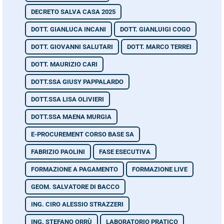
DECRETO SALVA CASA 2025
DOTT. GIANLUCA INCANI
DOTT. GIANLUIGI COGO
DOTT. GIOVANNI SALUTARI
DOTT. MARCO TERREI
DOTT. MAURIZIO CARI
DOTT.SSA GIUSY PAPPALARDO
DOTT.SSA LISA OLIVIERI
DOTT.SSA MAENA MURGIA
E-PROCUREMENT CORSO BASE SA
FABRIZIO PAOLINI
FASE ESECUTIVA
FORMAZIONE A PAGAMENTO
FORMAZIONE LIVE
GEOM. SALVATORE DI BACCO
ING. CIRO ALESSIO STRAZZERI
ING. STEFANO ORRÙ
LABORATORIO PRATICO