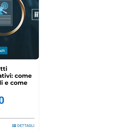
tti
tivi: come
li e come
0
DETTAGLI